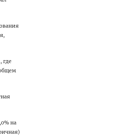
тования
я,
, где
 общем
тная
,0% на
бричная)