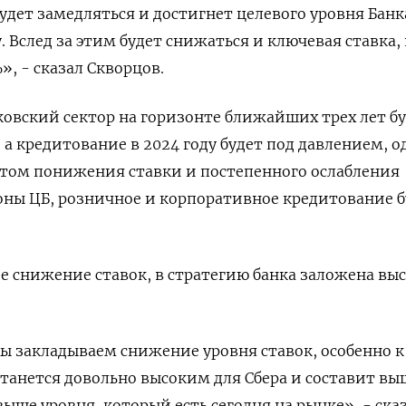
дет замедляться и достигнет целевого уровня Банк
у. Вслед за этим будет снижаться и ключевая ставка, 
, - сказал Скворцов.
нковский сектор на горизонте ближайших трех лет б
 а кредитование в 2024 году будет под давлением, о
учетом понижения ставки и постепенного ослабления
оны ЦБ, розничное и корпоративное кредитование б
 снижение ставок, в стратегию банка заложена вы
мы закладываем снижение уровня ставок, особенно к
станется довольно высоким для Сбера и составит вы
выше уровня, который есть сегодня на рынке», - ска