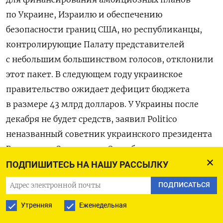
по Украине, Израилю и обеспечению
безопасности границ США, но республиканцы,
контролирующие Палату представителей
с небольшим большинством голосов, отклонили
этот пакет. В следующем году украинское
правительство ожидает дефицит бюджета
в размере 43 млрд долларов.
У Украины после
декабря не будет средств, заявил Politico
неназванный советник украинского президента
Владимира Зеленского. Он
добавил, что если
Киев не получит военную помощь от США,
ПОДПИШИТЕСЬ НА НАШУ РАССЫЛКУ
то он может потерять контроль над «новыми
ПОДПИСАТЬСЯ
территориями».
Утренняя
Еженедельная
Поразившая Китай новая инфекция