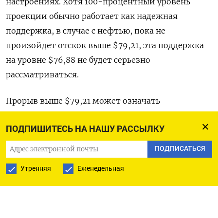
настроениях. Хотя 100-процентный уровень
проекции обычно работает как надежная
поддержка, в случае с нефтью, пока не
произойдет отскок выше $79,21, эта поддержка
на уровне $76,88 не будет серьезно
рассматриваться.
Прорыв выше $79,21 может означать
продолжение отскока от минимума 16 ноября в
ПОДПИШИТЕСЬ НА НАШУ РАССЫЛКУ
$76,60 или развитие краткосрочного
восходящего тренда.
ПОДПИСАТЬСЯ
Утренняя
Еженедельная
На суточном графике медвежий прогноз остался
неизменным: волна 5 движется к отметке $70,12.
Эта волна является частью более крупной волны
(E).