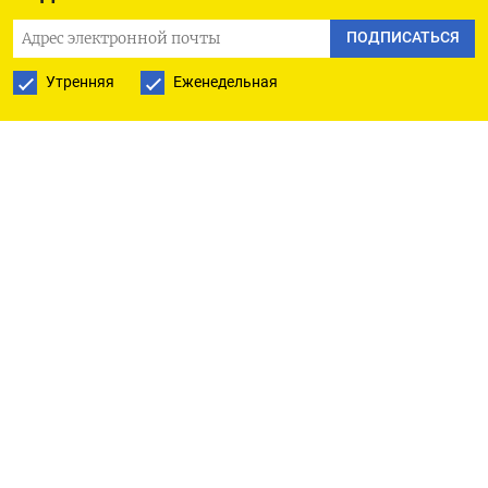
ПОДПИСАТЬСЯ
Утренняя
Еженедельная
РУССКАЯ СЛУЖБА
ПОДПИШИТЕСЬ НА НАШУ РАССЫЛКУ
ПОДПИСАТЬСЯ
Ежедневная
Еженедельная
The Moscow Times
О нас
Политика конфиденциальности
Подписывайтесь на нас