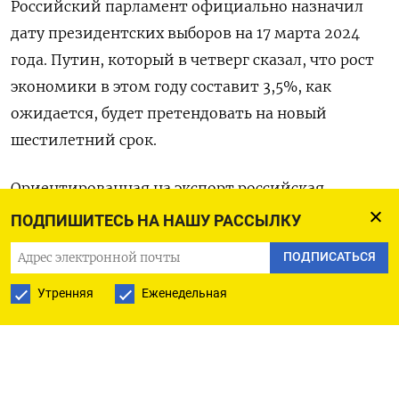
Российский парламент официально назначил
дату президентских выборов на 17 марта 2024
года. Путин, который в четверг сказал, что рост
экономики в этом году составит 3,5%, как
ожидается, будет претендовать на новый
шестилетний срок.
Ориентированная на экспорт российская
экономика объемом $2,2 триллиона справилась
ПОДПИШИТЕСЬ НА НАШУ РАССЫЛКУ
с волной санкций лучше, чем предполагали
ПОДПИСАТЬСЯ
Москва и Запад, когда противники
Утренняя
Еженедельная
«специальной военной операции» РФ в Украине
в феврале 2022 года стремились наказать и
изолировать Россию.
Оказалось, что Запад не смог эффективно