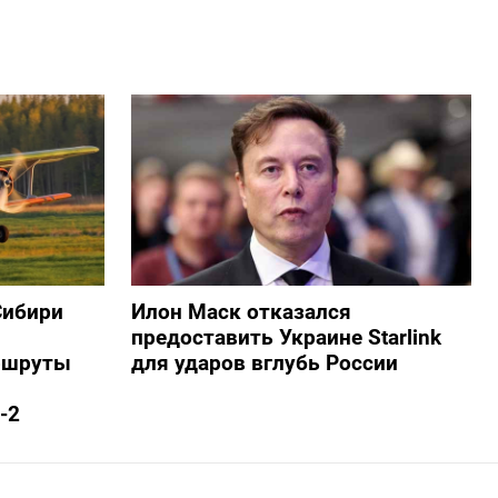
Сибири
Илон Маск отказался
предоставить Украине Starlink
ршруты
для ударов вглубь России
-2