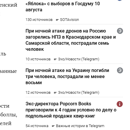
ленский
иль
ованные
ости
зболлы,
телей