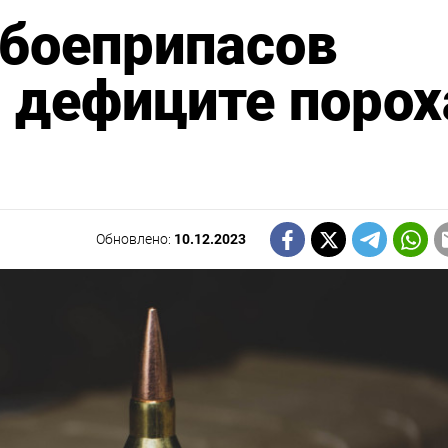
 боеприпасов
 дефиците порох
Обновлено:
10.12.2023