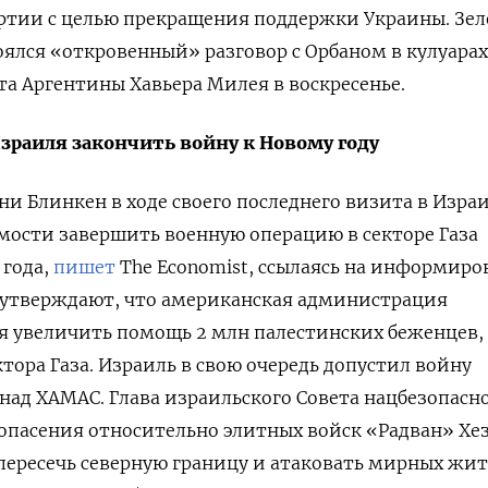
артии с целью прекращения поддержки Украины. Зе
стоялся «откровенный» разговор с Орбаном в кулуарах
а Аргентины Хавьера Милея в воскресенье.
зраиля закончить войну к Новому году
ни Блинкен в ходе своего последнего визита в Изра
мости завершить военную операцию в секторе Газа
 года,
пишет
The Economist, ссылаясь на информир
 утверждают, что американская администрация
я увеличить помощь 2 млн палестинских беженцев,
тора Газа. Израиль в свою очередь допустил войну
 над ХАМАС. Глава израильского Совета нацбезопасн
опасения относительно элитных войск «Радван» Хе
пересечь северную границу и атаковать мирных жи