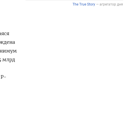
аяся
уждена
минимум
5 млрд
«Р-
,