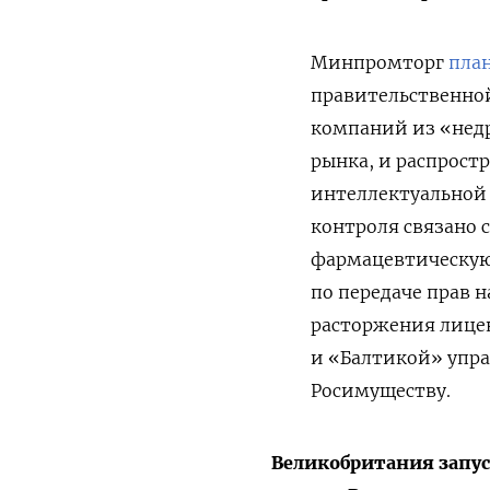
Минпромторг
пла
правительственно
компаний из «недр
рынка, и распростр
интеллектуальной 
контроля связано 
фармацевтическую 
по передаче прав 
расторжения лицен
и «Балтикой» упр
Росимуществу.
Великобритания запус