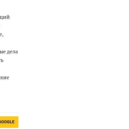
кций
я
е,
ые дела
ть
ские
GOOGLE