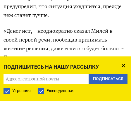
предупредил, что ситуация ухудшится, прежде
чем станет лучше.
«Денег нет, - неоднократно сказал Милей в
своей первой речи, пообещав принимать
жесткие решения, даже если это будет больно. -
Перед нами стоит титаническая задача».
ПОДПИШИТЕСЬ НА НАШУ РАССЫЛКУ
Министр экономики в правительстве Милея во
ПОДПИСАТЬСЯ
вторник изложил план «шоковой терапии»,
который предусматривает сокращение
Утренняя
Еженедельная
государственных расходов и резкую девальвацию
национальной валюты и призван разрядить
самый тяжелый за последние десятилетия
экономический кризис в стране. Обменный курс