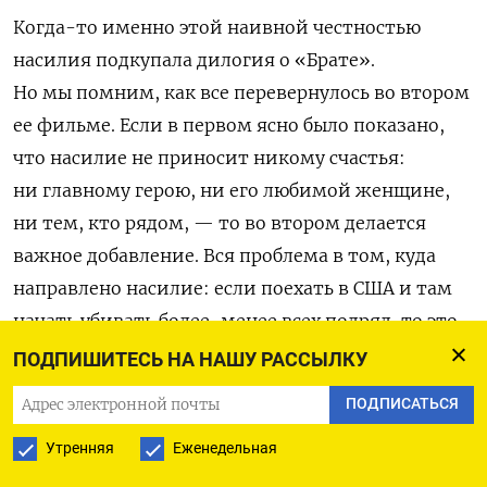
Когда-то именно этой наивной честностью
насилия подкупала дилогия о «Брате».
Но мы помним, как все перевернулось во втором
ее фильме. Если в первом ясно было показано,
что насилие не приносит никому счастья:
ни главному герою, ни его любимой женщине,
ни тем, кто рядом, — то во втором делается
важное добавление. Вся проблема в том, куда
направлено насилие: если поехать в США и там
начать убивать более-менее всех подряд, то это
будет торжество справедливости и апофеоз
ПОДПИШИТЕСЬ НА НАШУ РАССЫЛКУ
патриотизма. И за Севастополь, кстати,
ПОДПИСАТЬСЯ
не забыть потом спросить с украинцев…
Утренняя
Еженедельная
Вот уж где нам заранее всё предсказали, так это