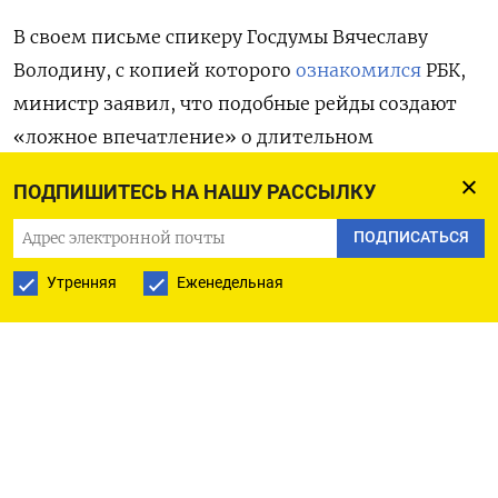
В своем письме спикеру Госдумы Вячеславу
Володину, с копией которого
ознакомился
РБК,
министр заявил, что подобные рейды создают
«ложное впечатление» о длительном
бездействии полиции, хотя надзор за торговлей
ПОДПИШИТЕСЬ НА НАШУ РАССЫЛКУ
не входит в функции органов внутренних дел.
ПОДПИСАТЬСЯ
Он также напомнил, что в отношении
Утренняя
Еженедельная
внеплановых проверок бизнеса по поручению
президента РФ Владимира Путина введен
мораторий, который может быть продлен
на 2024 год. Однако, по словам Колокольцева,
«отдельные депутаты» Госдумы игнорируют
запрет и «под видом так называемых
общественных рейдов осуществляют проверки