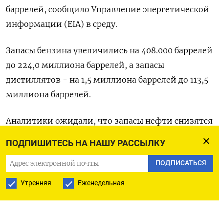
баррелей, сообщило Управление энергетической
информации (EIA) в среду.
Запасы бензина увеличились на 408.000 баррелей
до 224,0 миллиона баррелей, а запасы
дистиллятов - на 1,5 миллиона баррелей до 113,5
миллиона баррелей.
Аналитики ожидали, что запасы нефти снизятся
на 0,7 миллиона баррелей, в то время как запасы
ПОДПИШИТЕСЬ НА НАШУ РАССЫЛКУ
бензина увеличатся на 1,9 миллиона баррелей, а
ПОДПИСАТЬСЯ
дистиллятов - на 0,6 миллиона баррелей. (Бюро
Рейтер в Гданьске)
Утренняя
Еженедельная