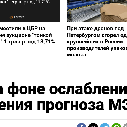
местили в ЦБР на
При атаке дронов под
м аукционе "тонкой
Петербургом сгорел од
" 1 трлн р под 13,71%
крупнейших в России
производителей упако
молока
а фоне ослаблен
ения прогноза М