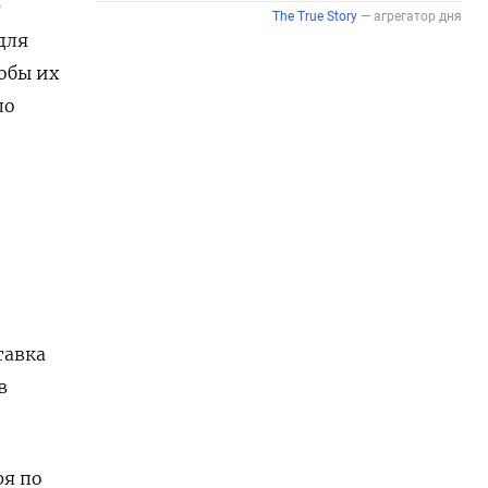
т
для
обы их
ло
тавка
в
ря по