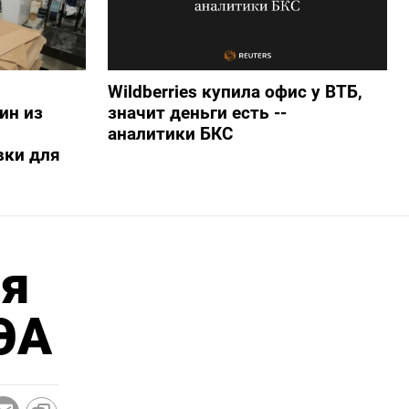
Wildberries купила офис у ВТБ,
ин из
значит деньги есть --
аналитики БКС
вки для
ия
ЭА