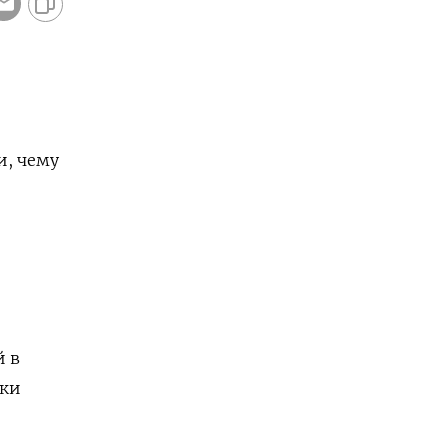
и, чему
й в
тки