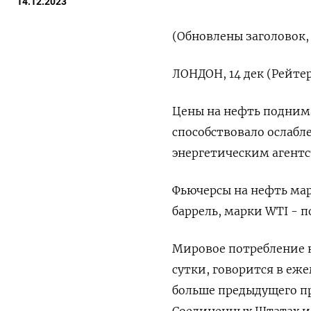
14.12.2023
(Обновлены заголовок,
ЛОНДОН, 14 дек (Рейтер
Цены на нефть поднима
способствовало ослаб
энергетическим агентс
Фьючерсы на нефть марк
баррель, марки WTI - п
Мировое потребление н
сутки, говорится в еже
больше предыдущего пр
Соединенных Штатах и