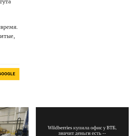
тута
 время.
витые,
GOOGLE