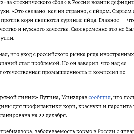
з-за «технического сбоя» в России возник дефици
ухи. «Это связано, как ни странно, с яйцом. Сырьем 
против кори являются куриные яйца. Главное — чт
чество и нужного качества. Своевременно это не бы
Путин.
ал, что уход с российского рынка ряда иностранных
аний стал проблемой. Но он заверил, что над ее
т отечественная промышленность и комиссия по
прямой линии» Путина, Минздрав
сообщил
, что пос
ины для профилактики кори, краснухи и паротита 
планирована на 22 декабря.
требнадзора, заболеваемость корью в России с янва