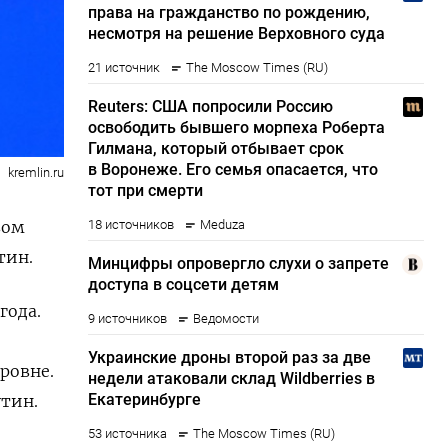
kremlin.ru
вом
тин.
года.
ровне.
утин.