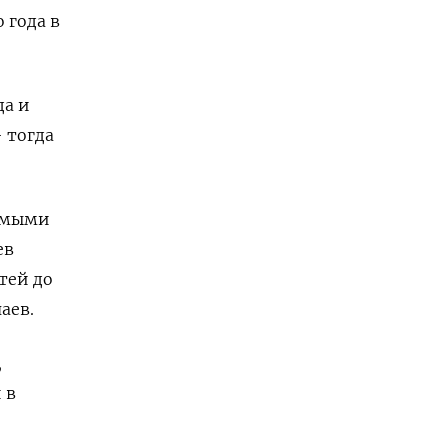
 года в
да и
 тогда
яемыми
ев
етей до
аев.
,
 в