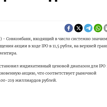
р) - Совкомбанк, входящий в число системно значим
щения акции в ходе IPO в 11,5 рубля, на верхней гра
иентира.
установил индикативный ценовой диапазон для IPO в
быкновенную акцию, что соответствует рыночной
00-219 миллиардов рублей.
л до 14 декабря, хотя книги были полностью подпис
НАШУ РАССЫЛКУ
ок.