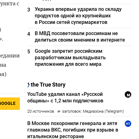
ункта с
Украина впервые ударила по складу
3
продуктов одной из крупнейших
в России сетей супермаркетов
й
В МВД посоветовали россиянам не
4
».
делиться своим мнением в интернете
Google запретит российским
5
седании
разработчикам выкладывать
приложения для всего мира
 на
ая)
GOOGLE