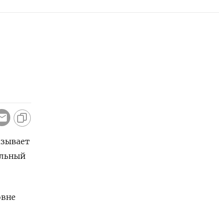
азывает
альный
овне