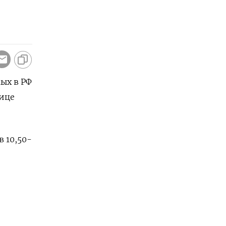
ых в РФ
нице
 10,50-
аны в