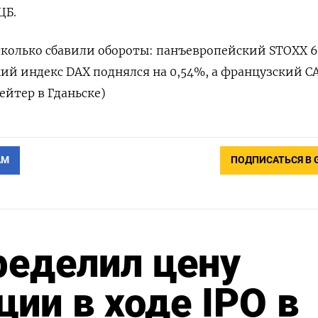
ЦБ.
сколько сбавили обороты: панъевропейский STOXX 
кий индекс DAX поднялся на 0,54%, а французский CA
Рейтер в Гданьске)
АМ
ПОДПИСАТЬСЯ В 
ределил цену
ии в ходе IPO в