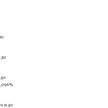
кс
 до
 до
2,096%
о и до