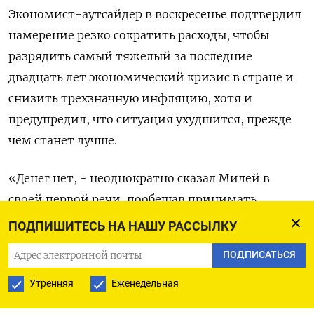
Экономист-аутсайдер в воскресенье подтвердил
намерение резко сократить расходы, чтобы
разрядить самый тяжелый за последние
двадцать лет экономический кризис в стране и
снизить трехзначную инфляцию, хотя и
предупредил, что ситуация ухудшится, прежде
чем станет лучше.
«Денег нет, - неоднократно сказал Милей в
своей первой речи, пообещав принимать
жесткие решения, даже если это будет больно. -
ПОДПИШИТЕСЬ НА НАШУ РАССЫЛКУ
Перед нами стоит титаническая задача».
ПОДПИСАТЬСЯ
Министр экономики в правительстве Милея во
Утренняя
Еженедельная
вторник изложил план «шоковой терапии»,