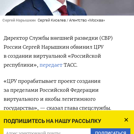
Сергей Нарышкин
Сергей Киселев / Агентство «Москва»
Директор Службы внешней разведки (СВР)
России Сергей Нарышкин обвинил ЦРУ
в создании виртуальной «Российской
республики»,
передает
ТАСС.
«ЦРУ прорабатывает проект создания
за пределами Российской Федерации
виртуального и якобы легитимного
государства», — сказал глава спецслужбы.
Он добавил, что
Запад в преддверии
ПОДПИШИТЕСЬ НА НАШУ РАССЫЛКУ
президентских выборов в России «не оставляет
ПОДПИСАТЬСЯ