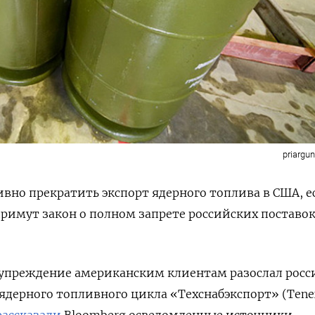
priargu
вно прекратить экспорт ядерного топлива в США, е
римут закон о полном запрете российских поставок
упреждение американским клиентам разослал рос
дерного топливного цикла «Техснабэкспорт» (Tene
рассказали
Bloomberg
осведомленные источники.