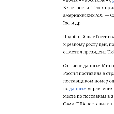
В частности, Tenex
при
америакнских АЭС — Cons
Inc. и др.
Подобный шаг России м
к резкому росту цен, 
отметил президент Ux
Согласно данным Минэн
Россия поставила в стр
поставщиком номер од
по
данным
управления 
месте по поставкам в 2
Сами США поставили на