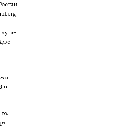
России
omberg,
случае
 Джо
емы
8,9
го.
орт