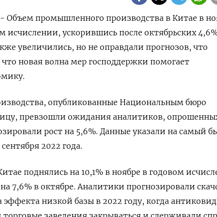
) - Объем промышленного производства в Китае в но
ом исчислении, ускорившись после октябрьских 4,6%
же увеличились, но не оправдали прогнозов, что
, что новая волна мер господдержки помогает
омику.
оизводства, опубликованные Национальным бюро
ницу, превзошли ожидания аналитиков, опрошенны
озировали рост на 5,6%. Данные указали на самый 
сентября 2022 года.
итае поднялись на 10,1% в ноябре в годовом исчис
 на 7,6% в октябре. Аналитики прогнозировали скач
а эффекта низкой базы в 2022 году, когда антикови
торговые заведения закрываться и сдерживали спр