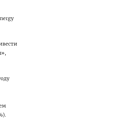
Energy
ривести
ы»,
году
ьем
%).