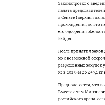
Законопроект о введен
палата представителе
в Сенате (верхняя пала
прохождения, но это н
его одобрения обеими 
Байден.
После принятия закон д
но с возможной отсроч
разрешенных закупок у
кг в 2023-м до 459,1 кг 
Предполагается, что в
Вместе с тем Минэнер
российского урана, есл