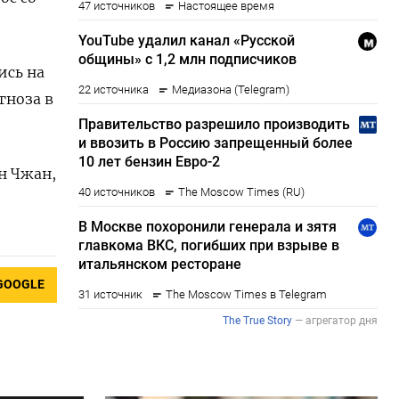
ись на
гноза в
н Чжан,
GOOGLE