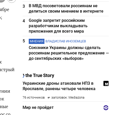
В МВД посоветовали россиянам не
3
ябре
делиться своим мнением в интернете
;
Google запретит российским
4
разработчикам выкладывать
приложения для всего мира
5
МНЕНИЯ
ВЛАДИСЛАВ ИНОЗЕМЦЕВ
Союзники Украины должны сделать
россиянам решительное предложение —
до сентябрьских «выборов»
х
быстрый
лении
ок
дные
ос со