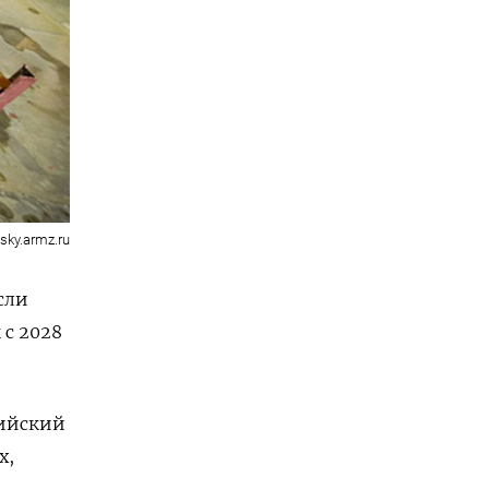
nsky.armz.ru
сли
 с 2028
сийский
x,