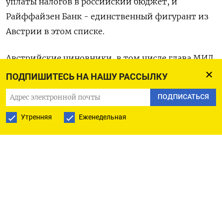
уплаты налогов в российский бюджет, и
Райффайзен Банк - единственный фигурант из
Австрии в этом списке.
Австрийские чиновники, в том числе глава МИД
Александер Шалленберг, не раз выражали свою
ПОДПИШИТЕСЬ НА НАШУ РАССЫЛКУ
обеспокоенность этим и критиковали «черный
ПОДПИСАТЬСЯ
список», сказали источники.
Утренняя
Еженедельная
Представители Raiffeisen встречались с
сотрудниками Национального
антикоррупционного бюро Украины,
составляющего список, чтобы обсудить, каким
образом можно из него выйти. Ранее несколько
компаний, включая венгерский OTP Bank, были
вычеркнуты из черного списка, что вызвало