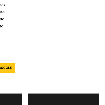
тся
 до
жно
ые -
GOOGLE