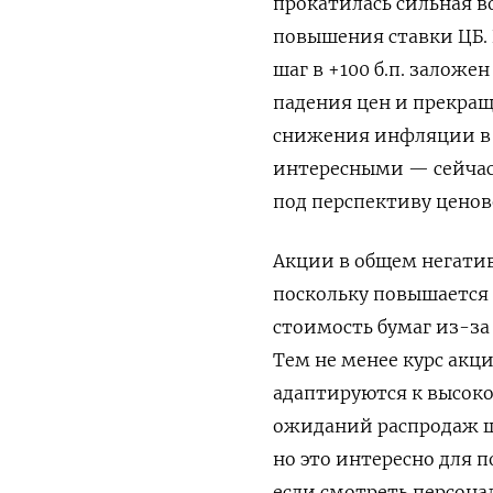
прокатилась сильная 
повышения ставки ЦБ. 
шаг в +100 б.п. заложе
падения цен и прекращ
снижения инфляции в 2
интересными — сейчас
под перспективу ценов
Акции в общем негати
поскольку повышается 
стоимость бумаг из-за
Тем не менее курс акц
адаптируются к высоко
ожиданий распродаж ш
но это интересно для по
если смотреть персон