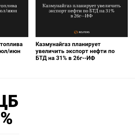
 топлива
Казмунайгаз планирует
июл/июн
увеличить экспорт нефти по
БТД на 31% в 26г--ИФ
 ЦБ
6%