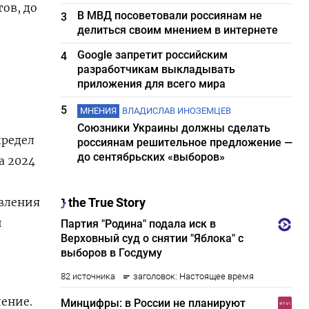
ов, до
В МВД посоветовали россиянам не
3
делиться своим мнением в интернете
Google запретит российским
4
разработчикам выкладывать
приложения для всего мира
5
МНЕНИЯ
ВЛАДИСЛАВ ИНОЗЕМЦЕВ
Союзники Украины должны сделать
предел
россиянам решительное предложение —
до сентябрьских «выборов»
а 2024
авления
и
ление.