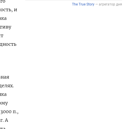
го
ость, и
вка
ктиву
ят
дность
зная
делях.
нка
ому
000 п.,
г. А
та