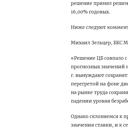
решение принял решени
16,00% годовых.
Ниже следуют коммен
Михаил Зельцер, БКС 
«Решение ЦБ совпало 
прогнозных значений на
г. вынуждают сохранят
перегретой на фоне дис
на рынке труда сохран
падении уровня безраб
Однако склоняемся к п
значения ставки, и к с