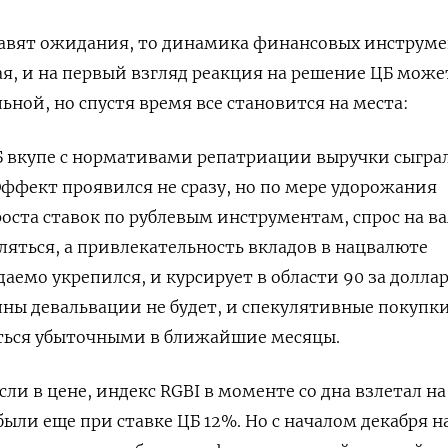
авят ожидания, то динамика финансовых инструм
я, и на первый взгляд реакция на решение ЦБ може
ной, но спустя время все становится на места:
Б вкупе с нормативами репатриации выручки сыгра
ффект проявился не сразу, но по мере удорожания
роста ставок по рублевым инструментам, спрос на в
ляться, а привлекательность вкладов в нацвалюте
аемо укрепился, и курсирует в области 90 за доллар
олны девальвации не будет, и спекулятивные покупк
ться убыточными в ближайшие месяцы.
ли в цене, индекс RGBI в моменте со дна взлетал на
были еще при ставке ЦБ 12%. Но с началом декабря н