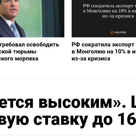
требовал освободить
РФ сократила экспорт
йской тюрьмы
в Монголию на 10% в 
ского морпеха
из-за кризиса
ется высоким».
вую ставку до 1