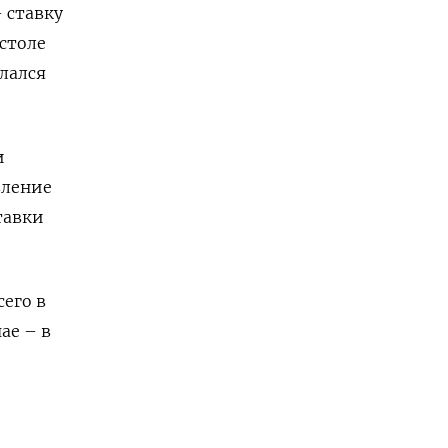
 ставку
 столе
елался
и
вление
тавки
сего в
ае – в