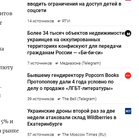
ентов
т
ла
алюту
.
и
 5% и
а рынке