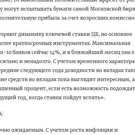
у могут испытывать бумаги самой Московской бир
полнительную прибыль за счет возросших комиссио
торяют динамику ключевой ставки ЦБ, но основное
более краткосрочных инструментах. Максимальная
оп-10 банков сейчас 14%, и в ближайший месяц она 
 сильно и ненадолго. С учетом временного характера
середине следующего года доходности во вкладах та
ие средств во вкладах пока выглядит интересным, а
ышенный процент, если есть возможность подождат
ущий год, когда ставки пойдут вспять».
А:
очно ожидаемым. С учетом роста инфляции и