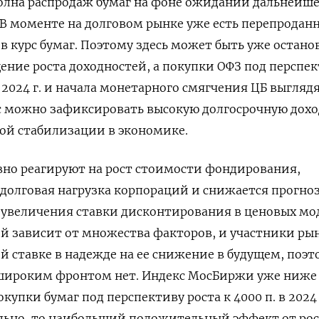
волна распродаж бумаг на фоне ожиданий дальнейше
В моменте на долговом рынке уже есть перепроданн
н в курс бумаг. Поэтому здесь может быть уже остано
ение роста доходностей, а покупки ОФЗ под перспе
024 г. и начала монетарного смягчения ЦБ выгляд
 можно зафиксировать высокую долгосрочную дохо
ой стабилизации в экономике.
вно реагируют на рост стоимости фондирования,
долговая нагрузка корпораций и снижается прогно
 увеличения ставки дисконтирования в ценовых мо
ий зависит от множества факторов, и участники ры
й ставке в надежде на ее снижение в будущем, поэт
ироким фронтом нет. Индекс МосБиржи уже ниже 3
купки бумаг под перспективу роста к 4000 п. в 2024 
ально, то наибольший положительный эффект от рос