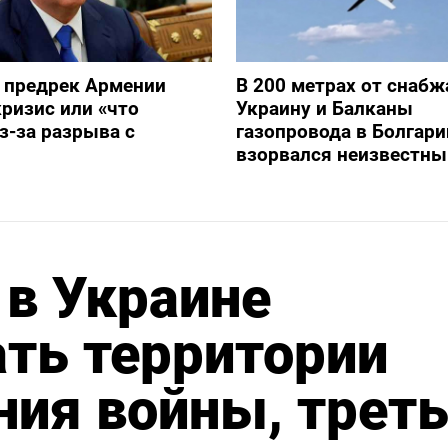
 предрек Армении
В 200 метрах от снаб
ризис или «что
Украину и Балканы
з-за разрыва с
газопровода в Болгари
взорвался неизвестны
в Украине
ать территории
ия войны, трет