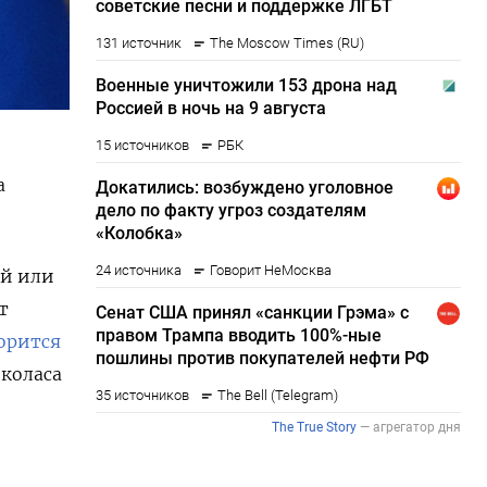
а
ой или
т
орится
коласа