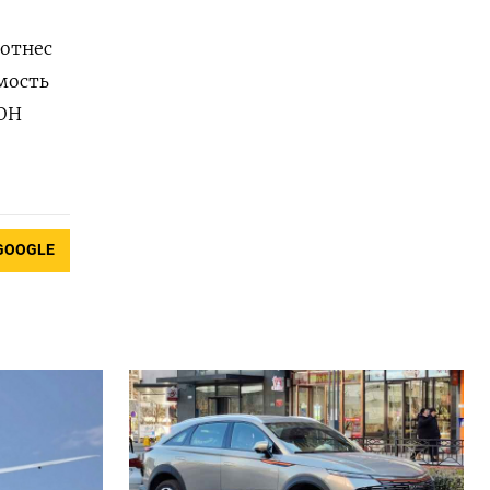
 отнес
мость
ООН
GOOGLE