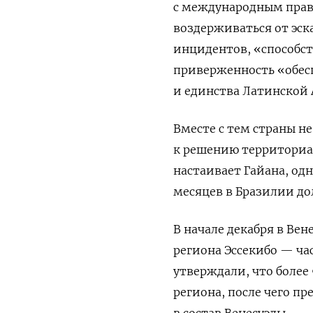
с международным право
воздерживаться от эск
инцидентов, «способс
приверженность «обес
и единства Латинской 
Вместе с тем страны не
к решению территориа
настаивает Гайана, одн
месяцев в Бразилии до
В начале декабря в Ве
региона Эссекибо — ча
утверждали, что боле
региона, после чего п
в состав Венесуэлы.