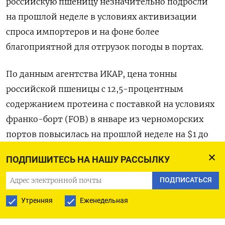
российскую пшеницу незначительно подросли
на прошлой неделе в условиях активизации
спроса импортеров и на фоне более
благоприятной для отгрузок погоды в портах.
По данным агентства ИКАР, цена тонны
российской пшеницы с 12,5-процентным
содержанием протеина с поставкой на условиях
франко-борт (FOB) в январе из черноморских
портов повысилась на прошлой неделе на $1 до
$242 за тонну.
ПОДПИШИТЕСЬ НА НАШУ РАССЫЛКУ
СовЭкон видит цену на этот класс пшеницы на
ПОДПИСАТЬСЯ
уровне $238-242 по сравнению с $237-241 за
Утренняя
Еженедельная
тонну FOB неделей ранее.