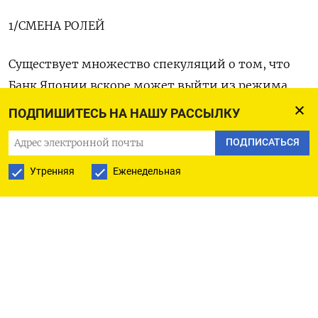
1/СМЕНА РОЛЕЙ
Существует множество спекуляций о том, что
Банк Японии вскоре может выйти из режима
отрицательных процентных ставок, что снова
ПОДПИШИТЕСЬ НА НАШУ РАССЫЛКУ
сделает его глобальным аутсайдером, в то время
ПОДПИСАТЬСЯ
как ФРС и другие регуляторы сосредоточились на
том, когда перейти к снижению ставок.
Утренняя
Еженедельная
Изменения, скорее всего, не произойдут сразу
после заседания регулятора во вторник, но у ЦБ
впереди еще одно заседание в январе, и
следующая неделя может быть стать
подготовкой к ужесточению политики.