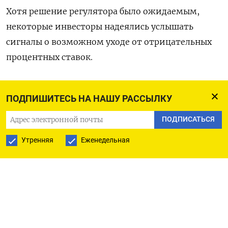
Хотя решение регулятора было ожидаемым,
некоторые инвесторы надеялись услышать
сигналы о возможном уходе от отрицательных
процентных ставок.
«Все пытаются успеть на последнюю сделку года,
ПОДПИШИТЕСЬ НА НАШУ РАССЫЛКУ
- сказал Ли Хардман из MUFG. - Сегодняшнее
сообщение от ЦБ Японии заключается в том, что
ПОДПИСАТЬСЯ
они по-прежнему очень осторожны, и нет
Утренняя
Еженедельная
никаких серьезных признаков того, что
приближаемся к повышению ставок».
«Перспективы (устойчивого достижения
целевого уровня инфляции) постепенно растут.
Но прежде чем (судить) о том, будет ли