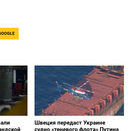
GOOGLE
вали
Швеция передаст Украине
андской
судно «теневого флота» Путина