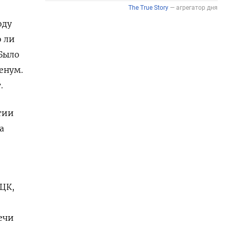
оду
о ли
«Было
енум.
.
тии
а
 ЦК,
ечи