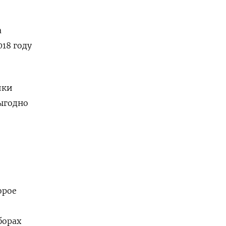
а
18 году
ики
выгодно
орое
борах