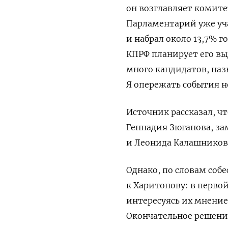
он возглавляет комите
Парламентарий уже учас
и набрал около 13,7% г
КПРФ планирует его вы
много кандидатов, наз
Я опережать события не
Источник рассказал, ч
Геннадия Зюганова, з
и Леонида Калашникова
Однако, по словам соб
к Харитонову: в перво
интересуясь их мнени
Окончательное решение