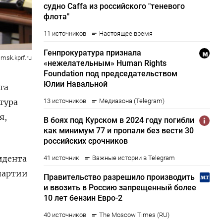
msk.kprf.ru
та
тура
я,
идента
 партии