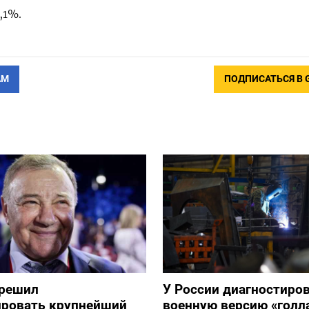
,1%.
АМ
ПОДПИСАТЬСЯ В 
зрешил
У России диагностиро
ировать крупнейший
военную версию «голл