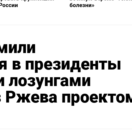
России
болезни»
мили
 в президенты
и лозунгами
з Ржева проекто