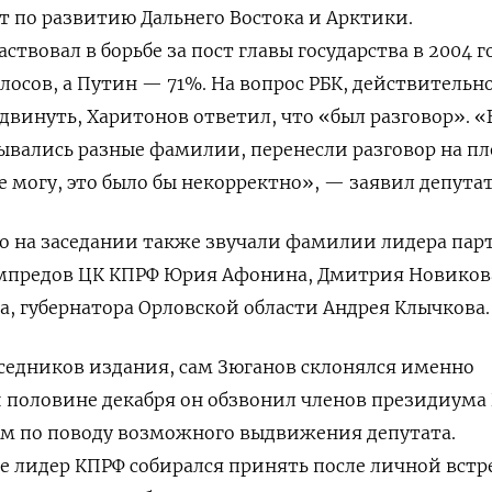
т по развитию Дальнего Востока и Арктики.
твовал в борьбе за пост главы государства в 2004 г
олосов, а Путин — 71%. На вопрос РБК, действительн
двинуть, Харитонов ответил, что «был разговор». 
ывались разные фамилии, перенесли разговор на пл
 могу, это было бы некорректно», — заявил депутат
то на заседании также звучали фамилии лидера пар
ампредов ЦК КПРФ Юрия Афонина, Дмитрия Новиков
, губернатора Орловской области Андрея Клычкова.
еседников издания, сам Зюганов склонялся именно
й половине декабря он обзвонил членов президиума
ем по поводу возможного выдвижения депутата.
 лидер КПРФ собирался принять после личной встр