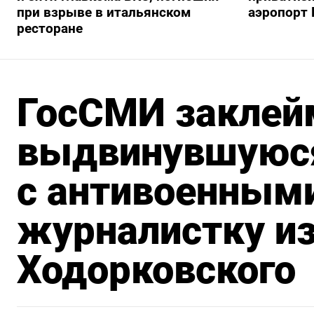
при взрыве в итальянском
аэропорт 
ресторане
ГосСМИ заклей
выдвинувшуюся
с антивоенным
журналистку и
Ходорковского