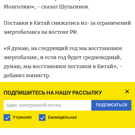
Монголию», - сказал Шульгинов.
Поставки в Китай снижались из-за ограничений
энергобаланса на востоке РФ.
«Я думаю, на следующий год мы восстановим
энергобаланс, и если год будет средневодный,
думаю, мы восстановим поставки в Китай», -
добавил министр.
Монопольным оператором экспорта
ПОДПИШИТЕСЬ НА НАШУ РАССЫЛКУ
электроэнергии из России является госкомпания
ПОДПИСАТЬСЯ
ИнтерРАО.
Утренняя
Еженедельная
Шульгинов сообщил также, что
энергопотребление в РФ растет на 1,3% в