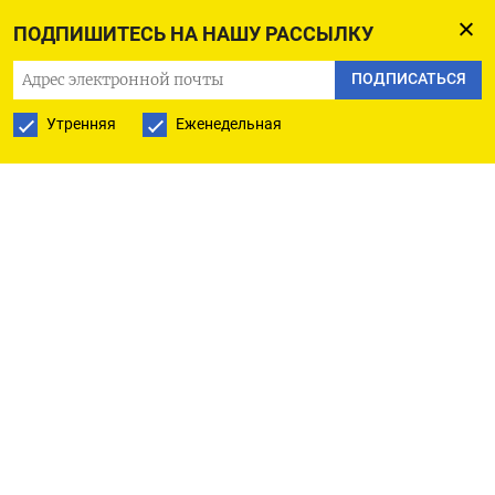
не потребует одобрения со стороны всех стран
ПОДПИШИТЕСЬ НА НАШУ РАССЫЛКУ
ЕС в отличие от четырехлетнего плана
финансирования, который отказывается
ПОДПИСАТЬСЯ
одобрить Венгрия. Гарантии предоставят страны
Утренняя
Еженедельная
с высокими кредитными рейтингами, однако
в некоторых из них, например в Германии
и Нидерландах, для этого потребуется получить
одобрение парламентов.
Одним из недостатков этого плана источники FT
назвали то, что он не будет подразумевать
выделение грантов. Таким образом, все 20 млрд
евро ЕС предоставит Киеву в качестве
долгосрочного кредита, тогда как
четырехлетний план на 50 млрд предполагал, что