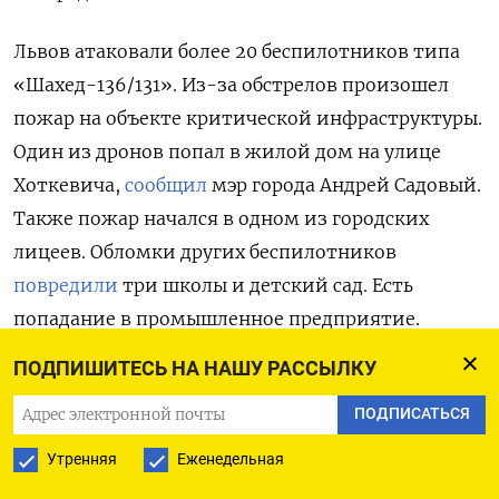
Львов атаковали более 20 беспилотников типа
«Шахед-136/131». Из-за обстрелов произошел
пожар на объекте критической инфраструктуры.
Один из дронов попал в жилой дом на улице
Хоткевича,
сообщил
мэр города Андрей Садовый.
Также пожар начался в одном из городских
лицеев. Обломки других беспилотников
повредили
три школы и детский сад. Есть
попадание в промышленное предприятие.
По
данным
главы Львовской областной
ПОДПИШИТЕСЬ НА НАШУ РАССЫЛКУ
администрации Максима Козицкого, всего при
ПОДПИСАТЬСЯ
ударе по Львову погиб один человек, 15 ранены.
Утренняя
Еженедельная
В Одессе обломки сбитого дрона упали