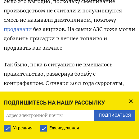
было это выгодно, поскольку смешивание
производством не считали и получившуюся
смесь не называли дизтопливом, поэтому
продавали
без акцизов. На самих АЗС тоже могли
добавить присадки в летнее топливо и
продавать как зимнее.
Так было, пока в ситуацию не вмешалось
правительство, развернув борьбу с
контрафактом. С января 2021 года суррогаты,
произведенные не по стандартам, запретили
называть зимним дизельным топливом. Осенью
ПОДПИШИТЕСЬ НА НАШУ РАССЫЛКУ
2021 года было
решено
взимать акциз со смеси
ПОДПИСАТЬСЯ
летнего топлива и авиакеросина, причем
Утренняя
Еженедельная
собрать его
попытались
сразу за три предыдущих