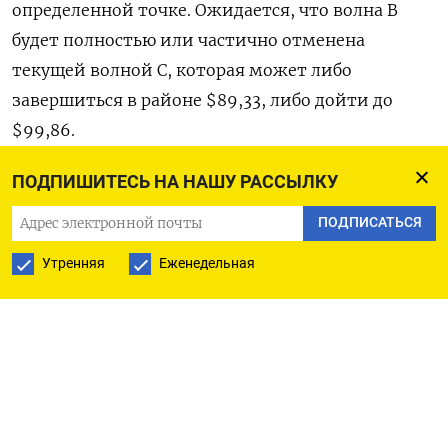
определенной точке. Ожидается, что волна B
будет полностью или частично отменена
текущей волной C, которая может либо
завершиться в районе $89,33, либо дойти до
$99,86.
ПОДПИШИТЕСЬ НА НАШУ РАССЫЛКУ
Анализ коррекции нисходящего тренда от
$139,13 указывает на целевую зону в диапазоне
ПОДПИСАТЬСЯ
$86,41-$96,48, который включает в себя уровень
Утренняя
Еженедельная
$89,33.
Если этот подсчет волн окажется неверным, у
рынка есть шансы подняться как минимум до
$86,41, учитывая, что рост может оказаться
примерно симметричным подъему с отметки