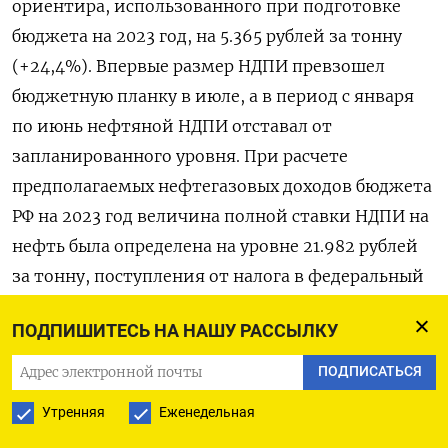
ориентира, использованного при подготовке
бюджета на 2023 год, на 5.365 рублей за тонну
(+24,4%). Впервые размер НДПИ превзошел
бюджетную планку в июле, а в период с января
по июнь нефтяной НДПИ отставал от
запланированного уровня. При расчете
предполагаемых нефтегазовых доходов бюджета
РФ на 2023 год величина полной ставки НДПИ на
нефть была определена на уровне 21.982 рублей
за тонну, поступления от налога в федеральный
бюджет за 2023 год ожидались в размере 6,714
ПОДПИШИТЕСЬ НА НАШУ РАССЫЛКУ
триллиона рублей (при цене Urals $70,1 за
баррель и курсе рубля к доллару США 68,3).
ПОДПИСАТЬСЯ
Величина НДПИ при максимальных льготах,
Утренняя
Еженедельная
учитывающих сложности добычи, за декабрь