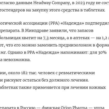
огласно данным Headway
Company, в 2023 году не со
остендеров на закупку этого средства в таблетках.
логической ассоциации (РРА) «Надежда» подтверди
препарата. В Минздраве заявили, что запасов
льницах хватит на 7,3 месяца, а в аптеках — на 1,2 
ют, что его можно заменить преднизолоном в форм
5 мг. Однако в РРА «Надежда» напоминают: для 30%
на невозможна.
ии, около 182 тыс. человек с ревматическими
и рискуют остаться без должного лечения.
аблетках также применяется при лечении кожных
парата в Россию — финская Orion
Pharma
— ушла