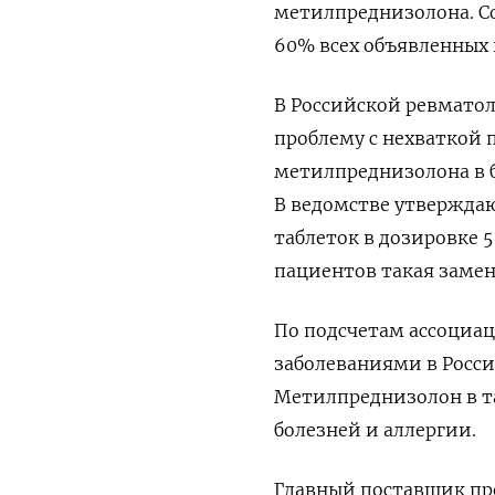
метилпреднизолона. С
60% всех объявленных г
В Российской ревмато
проблему с нехваткой 
метилпреднизолона в бо
В ведомстве утвержда
таблеток в дозировке 
пациентов такая заме
По подсчетам ассоциац
заболеваниями в Росси
Метилпреднизолон в т
болезней и аллергии.
Главный поставщик пре