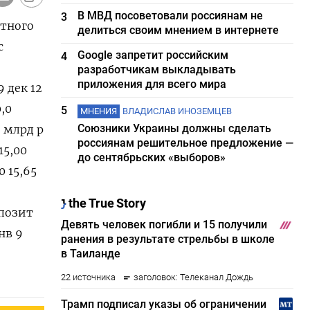
В МВД посоветовали россиянам не
3
итного
делиться своим мнением в интернете
с
Google запретит российским
4
разработчикам выкладывать
приложения для всего мира
 дек 12
0,0
5
МНЕНИЯ
ВЛАДИСЛАВ ИНОЗЕМЦЕВ
Союзники Украины должны сделать
, млрд р
россиянам решительное предложение —
15,00
до сентябрьских «выборов»
0 15,65
епозит
нв 9