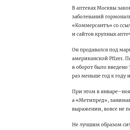
В аптеках Москвы зак
заболеваний гормонал
«Коммерсантъ» со ссыл
и сайтов крупных апте
Он продавался под мар
американской Pfizer. 
в оборот было введено 
раз меньше год к году и
При этом в январе–ноя
а «Метипред», занимав
выражении, вовсе не п
Не лучшим образом сит