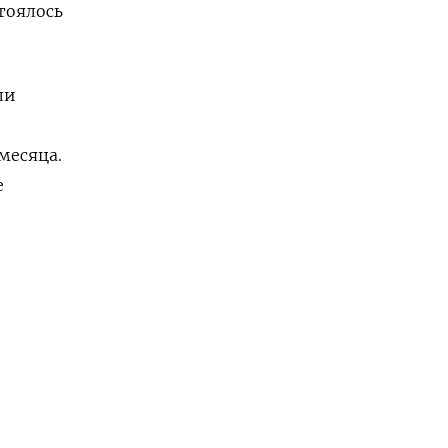
стоялось
ли
месяца.
е