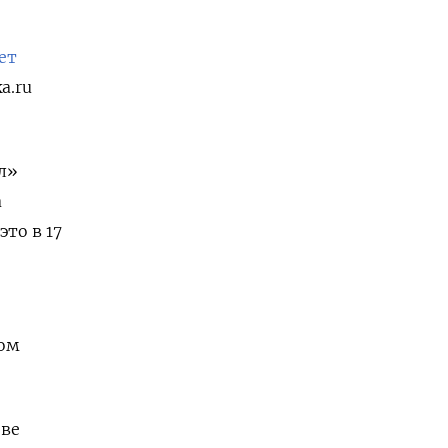
ет
a.ru
л»
а
то в 17
ном
ове