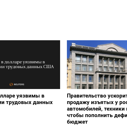
олларе уязвимы в
Правительство ускори
ии трудовых данных
продажу изъятых у ро
автомобилей, техники 
чтобы пополнить деф
бюджет