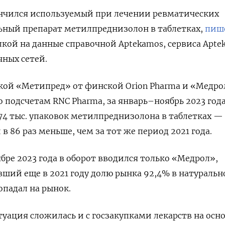
ончился используемый при лечении ревматических
ьный препарат метилпреднизолон в таблетках,
пиш
кой на данные справочной Aptekamos, сервиса Aptek
чных сетей.
кой «Метипред» от финской Orion
Pharma
и «Медро
По подсчетам RNC
Pharma, за январь–ноябрь 2023 год
74 тыс. упаковок метилпреднизолона в таблетках — э
 в 86 раз меньше, чем за тот же период 2021 года.
бре 2023 года в оборот вводился только «Медрол»,
ший еще в 2021 году долю рынка 92,4% в натураль
опадал на рынок.
уация сложилась и с госзакупками лекарств на осн