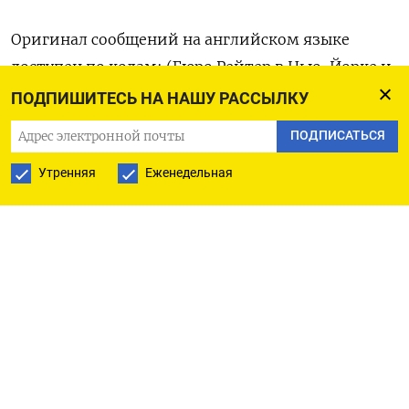
Оригинал сообщений на английском языке
доступен по кодам: (Бюро Рейтер в Нью-Йорке и
Гданьске)
ПОДПИШИТЕСЬ НА НАШУ РАССЫЛКУ
ПОДПИСАТЬСЯ
Утренняя
Еженедельная
ПОДПИСАТЬСЯ НА ТЕЛЕГРАМ
ПОДПИСАТЬСЯ В GOOGLE