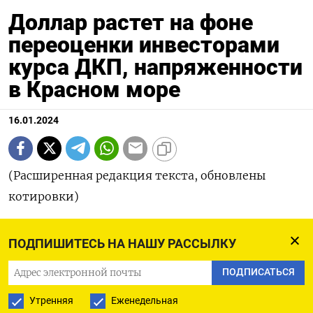
Доллар растет на фоне
переоценки инвесторами
курса ДКП, напряженности
в Красном море
16.01.2024
(Расширенная редакция текста, обновлены
котировки)
СИНГАПУР, 16 янв (Рейтер) - Доллар укрепляется
ПОДПИШИТЕСЬ НА НАШУ РАССЫЛКУ
во вторник: инвесторы уменьшили ожидания о
ПОДПИСАТЬСЯ
скором снижении стоимости заимствований в
США после ястребиных комментариев
Утренняя
Еженедельная