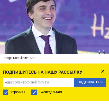
Sergei Karpukhin/TASS
ПОДПИШИТЕСЬ НА НАШУ РАССЫЛКУ
Во всех школах и колледжах, включая учебные
ПОДПИСАТЬСЯ
заведения на оккупированных Россией
территориях Украины, теперь есть должности
Утренняя
Еженедельная
советников директора по воспитательной
работе. Об этом на встрече с президентом России