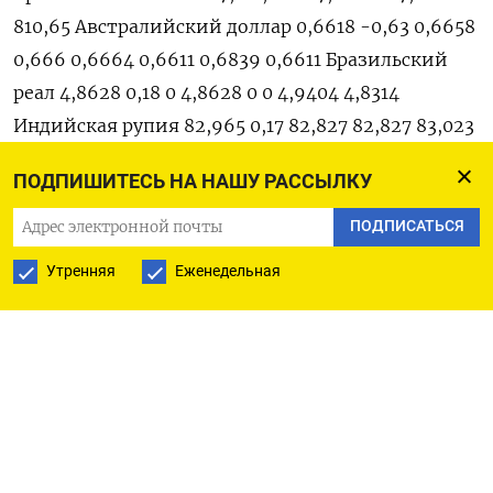
810,65 Австралийский доллар 0,6618 -0,63 0,6658
0,666 0,6664 0,6611 0,6839 0,6611 Бразильский
реал 4,8628 0,18 0 4,8628 0 0 4,9404 4,8314
Индийская рупия 82,965 0,17 82,827 82,827 83,023
82,837 83,3475 82,78 Индонезийская рупия 15 583
ПОДПИШИТЕСЬ НА НАШУ РАССЫЛКУ
0,21 15 560 15 550 15 597 15 580 15 597 15 450
Китайский юань 7,1817 0,15 7,1781 7,1711 7,1845
ПОДПИСАТЬСЯ
7,1765 7,1845 7,1097 Мексиканский песо 16,9198
Утренняя
Еженедельная
0,25 16,875 16,877 16,9353 16,889 17,099 16,787
Российский рубль 87,645 -0,09 87,6 87,7205
87,8825 87,62 92,4325 87,165 Саудовский риал 3,75
-0,01 3,7502 3,7502 3,7504 3,749 3,7505 3,749
Турецкая лира 30,0975 0,08 30,0794 30,0743
30,2866 29,9933 30,3437 29,567 Южнокорейская
вона 1 331,28 0,87 1 319,77 1 319,82 1 332,65 1 321,12 1