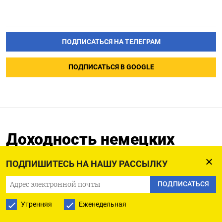
ПОДПИСАТЬСЯ НА ТЕЛЕГРАМ
ПОДПИСАТЬСЯ В GOOGLE
Доходность немецких
госбондов достигла пика
ПОДПИШИТЕСЬ НА НАШУ РАССЫЛКУ
1мес: оптимизм по поводу
снижения ставки слабеет
ПОДПИСАТЬСЯ
Утренняя
Еженедельная
17.01.2024