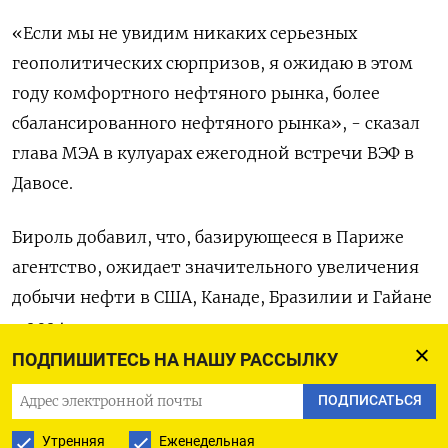
«Если мы не увидим никаких серьезных
геополитических сюрпризов, я ожидаю в этом
году комфортного нефтяного рынка, более
сбалансированного нефтяного рынка», - сказал
глава МЭА в кулуарах ежегодной встречи ВЭФ в
Давосе.
Бироль добавил, что, базирующееся в Париже
агентство, ожидает значительного увеличения
добычи нефти в США, Канаде, Бразилии и Гайане
в 2024 году, в то время как рост мирового спроса
замедлится.
ПОДПИШИТЕСЬ НА НАШУ РАССЫЛКУ
ПОДПИСАТЬСЯ
Нападения хуситов на суда в Красном море
заставили многие компании перенаправлять
Утренняя
Еженедельная