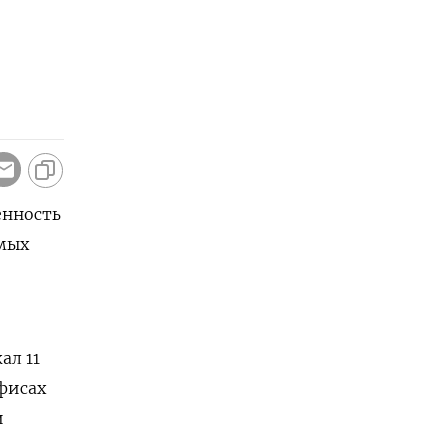
енность
имых
ал 11
офисах
и