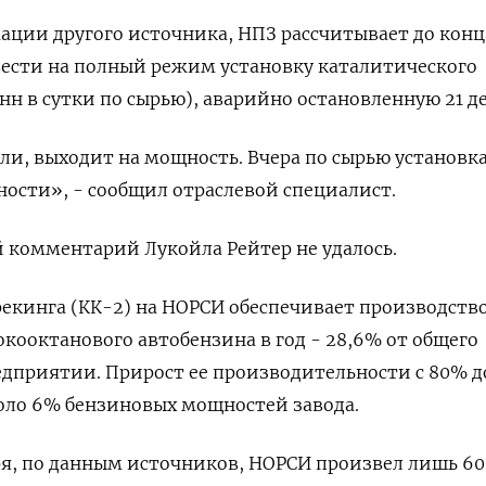
ации другого источника, НПЗ рассчитывает до конц
вести на полный режим установку каталитического
онн в сутки по сырью), аварийно остановленную 21 д
ли, выходит на мощность. Вчера по сырью установк
ости», - сообщил отраслевой специалист.
 комментарий Лукойла Рейтер не удалось.
екинга (КК-2) на НОРСИ обеспечивает производств
окооктанового автобензина в год - 28,6% от общего
едприятии. Прирост ее производительности с 80% д
коло 6% бензиновых мощностей завода.
ря, по данным источников, НОРСИ произвел лишь 60