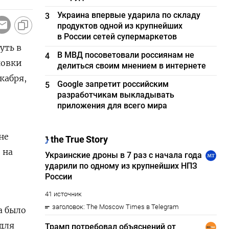
Украина впервые ударила по складу
3
продуктов одной из крупнейших
в России сетей супермаркетов
уть в
В МВД посоветовали россиянам не
4
новки
делиться своим мнением в интернете
кабря,
Google запретит российским
5
разработчикам выкладывать
приложения для всего мира
не
 на
а было
для