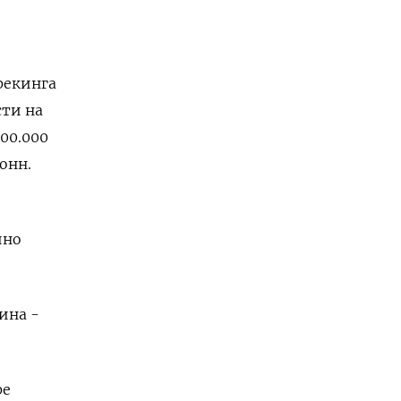
рекинга
сти на
00.000
онн.
йно
ина -
ре