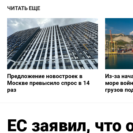
ЧИТАТЬ ЕЩЕ
Предложение новостроек в
Из-за нач
Москве превысило спрос в 14
море вой
раз
грузов по
ЕС заявил, что 