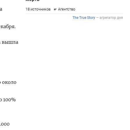
а
екабря.
а вышла
о около
о 100%
.000