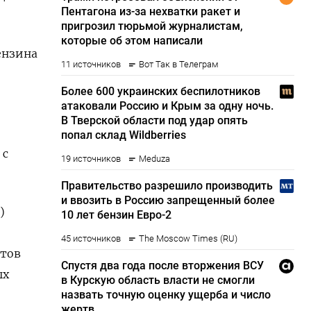
ензина
 с
)
нтов
ых