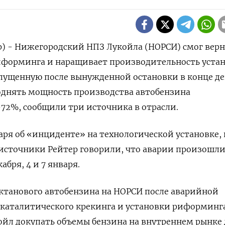
р) - Нижегородский НПЗ Лукойла (НОРСИ) смог верн
риформинга и наращивает производительность уста
апущенную после вынужденной остановки в конце де
однять мощность производства автобензина
72%, сообщили три источника в отрасли.
аря об «инциденте» на технологической установке, 
а источники Рейтер говорили, что аварии произошли
кабря, 4 и 7 января.
ктанового автобензина на НОРСИ после аварийной
 каталитического крекинга и установки риформинг
йл докупать объемы бензина на внутреннем рынке 