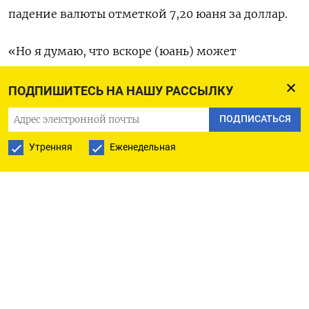
падение валюты отметкой 7,20 юаня за доллар.
«Но я думаю, что вскоре (юань) может
ослабеть», - предположил аналитик.
ПОДПИШИТЕСЬ НА НАШУ РАССЫЛКУ
С начала недели юань потерял в стоимости
ПОДПИСАТЬСЯ
примерно 0,4% по отношению к доллару и
Утренняя
Еженедельная
может завершить в минусе уже третью неделю
подряд.
На рыночные настроения негативно повлияли
новые данные об экономических и
демографических тенденциях в Китае,
свидетельствующие о серьезных долгосрочных
проблемах, с которыми сталкивается вторая по