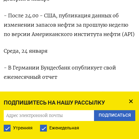
- После 24.00 - США, публикация данных об
изменении запасов нефти за прошлую неделю
по версии Американского института нефти (API)
Среда, 24 января
- В Германии Бундесбанк опубликует свой
ежемесячный отчет
- 01.00 - Австралия, предварительный индекс
ПОДПИШИТЕСЬ НА НАШУ РАССЫЛКУ
PMI деловой активности в промсекторе за
январь
ПОДПИСАТЬСЯ
Утренняя
Еженедельная
- 01.00 - Австралия, предварительный индекс
PMI деловой активности в секторе услуг за