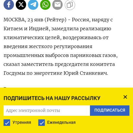
МОСКВА, 23 янв (Рейтер) - Россия, наряду с
Китаем и Индией, замедлила реализацию
климатических целей, воздерживаясь от
введения жесткого регулирования
промышленных выбросов парниковых газов,
сказал заместитель председателя комитета
Госдумы по энергетике Юрий Станкевич.
Россия, чья эмиссия парниковых газов в 2022
году составила 2,2 миллиарда тонн СО2-
ПОДПИШИТЕСЬ НА НАШУ РАССЫЛКУ
эквивалента, планирует стать углеродно-
ПОДПИСАТЬСЯ
нейтральной к 2060 году. Промежуточная цель
Утренняя
Еженедельная
Москвы - сократить выбросы парниковых газов