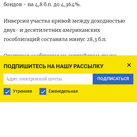
бондов - на 4,8 б.п. до 4,364%.
Инверсия участка кривой между доходностью
двух- и десятилетних американских
гособлигаций составила минус 28,3 б.п.
Оригинал сообщения на английском языке
доступен по коду:
ПОДПИШИТЕСЬ НА НАШУ РАССЫЛКУ
ПОДПИСАТЬСЯ
(Герберт Лэш при участии Карен Бреттелл)
Утренняя
Еженедельная
ПОДПИСАТЬСЯ НА ТЕЛЕГРАМ
ПОДПИСАТЬСЯ В GOOGLE