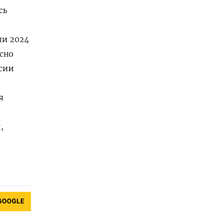
сь
ли 2024
асно
ссии
я
,
GOOGLE