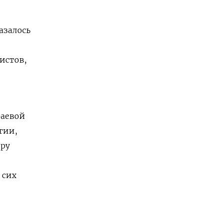
азалось
истов,
раевой
гии,
еру
 сих