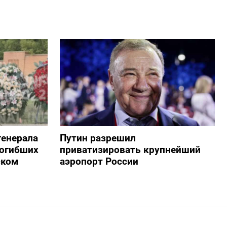
генерала
Путин разрешил
погибших
приватизировать крупнейший
ском
аэропорт России