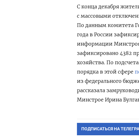
С конца декабря жите
с массовыми отключени
По данным комитета Го
года в России зафикси
информации Минстроя, с
зафиксировано 4382 п
хозяйства.
По подсчет
порядка в этой сфере
п
из федерального бюдже
рассказала замруковод
Минстрое Ирина Булгак
ПОДПИСАТЬСЯ НА ТЕЛЕГР