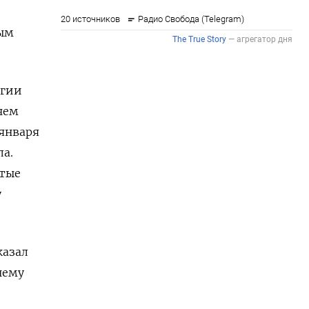
ым
ргии
чем
 января
ла.
ытые
у
казал
нему