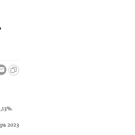
-
,13%.
рь 2023