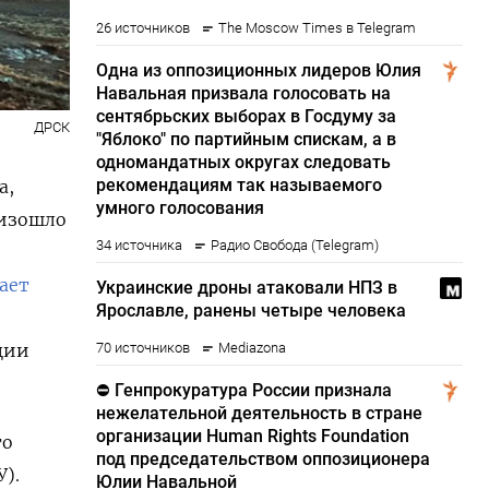
ДРСК
а,
оизошло
ает
,
ции
то
).