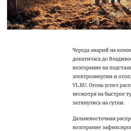
Череда аварий на комм
докатилась до Владивос
возгорание на подстан
электроэнергии и отоп
VL.RU. Огонь успел рас
несмотря на быстрое т
затянулись на сутки.
Дальневосточная распр
возгорание зафиксиров