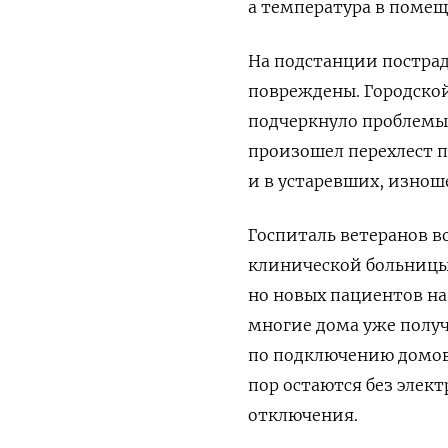
а температура в помеще
На подстанции пострад
повреждены.
Городско
подчеркнуло проблемы
произошел перехлест п
и в устаревших, изно
Госпиталь ветеранов в
клинической больницы
но новых пациентов на
многие дома уже получ
по подключению домов 
пор остаются без элек
отключения.