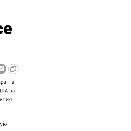
се
ра - в
США на
жения
кую