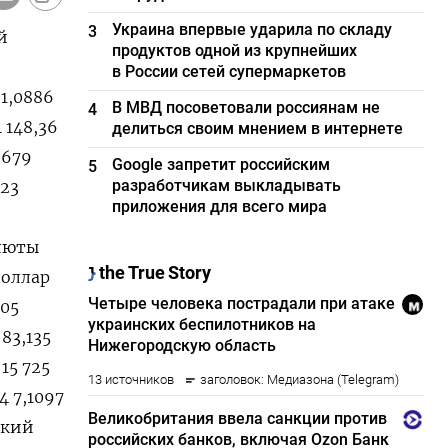
Украина впервые ударила по складу
3
й
продуктов одной из крупнейших
в России сетей супермаркетов
 1,0886
В МВД посоветовали россиянам не
4
4 148,36
делиться своим мнением в интернете
2679
Google запретит российским
5
разработчикам выкладывать
323
приложения для всего мира
алюты
доллар
205
 83,135
 15 725
4 7,1097
йский