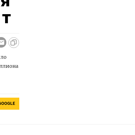
ая
 т
ило
иллиона
GOOGLE