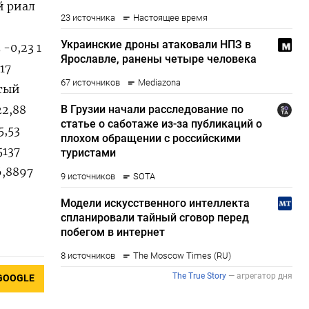
й риал
8
-0,23 1
17
отый
22,88
5,53
5137
6,8897
GOOGLE