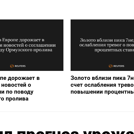
опе дорожает в
Золото вблизи пика 7н
новостей о
счет ослабления трево
и по поводу
повышении процентны
го пролива