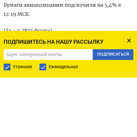
Бумаги авиакомпании подскочили на 5,4% к
12:19 МСК.
($1 = 0,7873 фунта)
ПОДПИШИТЕСЬ НА НАШУ РАССЫЛКУ
Оригинал сообщения на английском языке
ПОДПИСАТЬСЯ
доступен по коду: (Джоанна Плучинска в
Лондоне и Ядариса Шабонг в Бангалоре)
Утренняя
Еженедельная
ПОДПИСАТЬСЯ НА ТЕЛЕГРАМ
ПОДПИСАТЬСЯ В GOOGLE