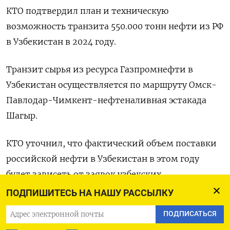
КТО подтвердил план и техническую
возможность транзита 550.000 тонн нефти из РФ
в Узбекистан в 2024 году.
Транзит сырья из ресурса Газпромнефти в
Узбекистан осуществляется по маршруту Омск-
Павлодар-Чимкент-нефтеналивная эстакада
Шагыр.
КТО уточнил, что фактический объем поставки
российской нефти в Узбекистан в этом году
будет зависеть от заявок узбекских
грузоотправителей.
ПОДПИШИТЕСЬ НА НАШУ РАССЫЛКУ
ПОДПИСАТЬСЯ
В ноябре прошлого года КТО сообщил о