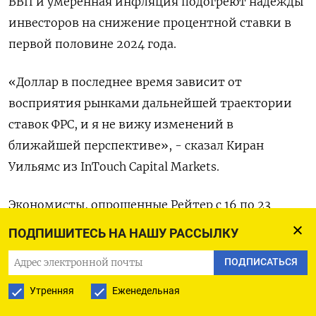
ВВП и умеренная инфляция подогреют надежды
инвесторов на снижение процентной ставки в
первой половине 2024 года.
«Доллар в последнее время зависит от
восприятия рынками дальнейшей траектории
ставок ФРС, и я не вижу изменений в
ближайшей перспективе», - сказал Киран
Уильямс из InTouch Capital Markets.
Экономисты, опрошенные Рейтер с 16 по 23
января, прогнозируют, что Федеральный
ПОДПИШИТЕСЬ НА НАШУ РАССЫЛКУ
комитет по открытым рынкам ФРС на
ПОДПИСАТЬСЯ
следующей неделе сохранит ключевую ставку в
диапазоне 5,25%-5,50%.
Утренняя
Еженедельная