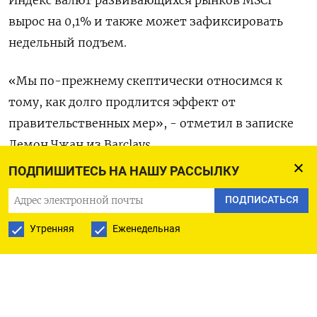
Индекс валют развивающихся рынков MSCI
вырос на 0,1% и также может зафиксировать
недельный подъем.
«Мы по-прежнему скептически относимся к
тому, как долго продлится эффект от
правительственных мер», - отметил в записке
Лемон Чжан из Barclays.
ПОДПИШИТЕСЬ НА НАШУ РАССЫЛКУ
«Для того чтобы эта череда скромных мер вывела
ПОДПИСАТЬСЯ
Китай из явно укоренившейся спирали »долг-
дефляция«, они должны сделать достаточно
Утренняя
Еженедельная
крупные дополнения к этому пакету, чтобы
повлиять на динамику роста и доверия».
Южноафриканский ранд подорожал на 0,2% до