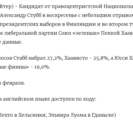
йтер) - Кандидат от правоцентристской Националь
лександр Стубб в воскресенье с небольшим отрыво
 президентских выборов в Финляндии и во втором т
м либеральной партии Союз «зеленых» Пеккой Хаав
 данные.
лосов Стабб набрал 27,2%, Хаависто - 25,8%, а Юсси 
ые финны» - 19,0%.
1 февраля.
 английском языке доступен по коду:
Лехто в Хельсинки, Эльвира Луома в Гданьске)