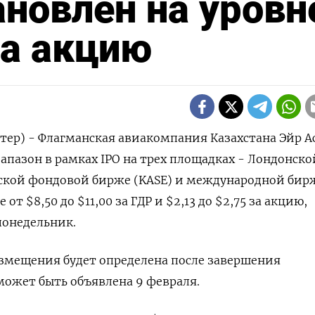
ановлен на уровн
за акцию
тер) - Флагманская авиакомпания Казахстана Эйр А
апазон в рамках IPO на трех площадках - Лондонско
нской фондовой бирже (KASE) и международной бир
 от $8,50 до $11,00 за ГДР и $2,13 до $2,75 за акцию,
понедельник.
змещения будет определена после завершения
может быть объявлена 9 февраля.