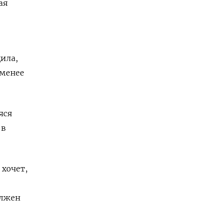
ая
ила,
 менее
яся
 в
хочет,
олжен