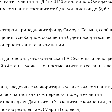
ыпустить акции и ГДР на $120 миллионов. Ожидаем
ия компании составит от $770 миллионов до $962
 которой принадлежит фонду Самрук-Казына, сообщ
ещения в свободном обращении будет находиться не
онерного капитала компании.
онда говорил, что британская BAE Systems, являюща
йр Астаны, может полностью выйти из ее капитала
тана, владеющее мажоритарным пакетом компании, 
валась национальным перевозчиком, и ее акции
х площадках. Для этого 51% в капитале компании д
нским резидентам. (Мария Гордеева)