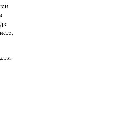
ной
м
уре
исто,
Халла-