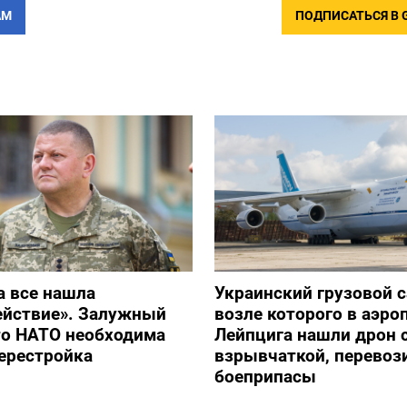
АМ
ПОДПИСАТЬСЯ В 
а все нашла
Украинский грузовой с
ействие». Залужный
возле которого в аэро
то НАТО необходима
Лейпцига нашли дрон 
ерестройка
взрывчаткой, перевоз
боеприпасы