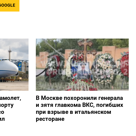
GOOGLE
амолет,
В Москве похоронили генерала
порту
и зятя главкома ВКС, погибших
со
при взрыве в итальянском
ил
ресторане