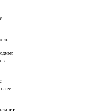
ой
рель.
ходные
 в
с
на ее
ордании