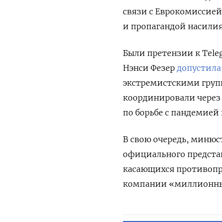
связи с Еврокомиссией
и пропагандой насилия
Были претензии к Teleg
Нэнси Фезер
допустила
экстремистскими групп
координировали через
по борьбе с пандемией
В свою очередь, миню
официального предста
касающихся противопра
компании «миллионн