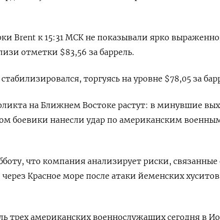
ки Brent к 15:31 МСК не показывали ярко выраженн
лизи отметки $83,56 за баррель.
стабилизировался, торгуясь на уровне $78,05 за бар
фликта на Ближнем Востоке растут: в минувшие вы
м боевики нанесли удар по американским военным
убботу, что компания анализирует риски, связанные 
ерез Красное море после атаки йеменских хуситов 
ль трех американских военнослужащих сегодня в И