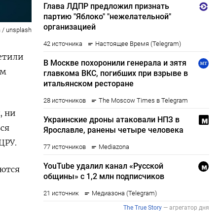
 / unsplash
етили
ем
, ни
ься
ЦРУ.
уются