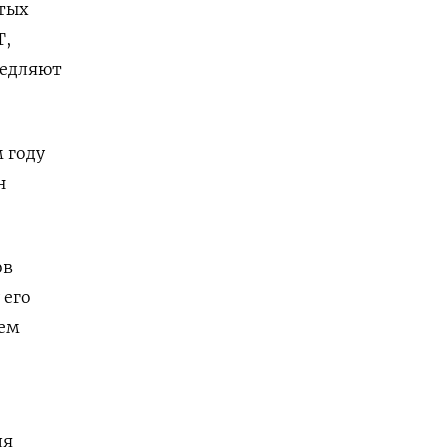
тых
T,
медляют
 году
н
ов
 его
тем
ля