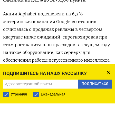
Акции Alphabet подешевели на 6,2% -
материнская компания Google во вторник
отчиталась о продажах рекламы в четвертом
квартале ниже ожиданий, спрогнозировав при
этом рост капитальных расходов в текущем году
на такое оборудование, как серверы для
обеспечения работы искусственного интеллекта.
ПОДПИШИТЕСЬ НА НАШУ РАССЫЛКУ
Бумаги Microsoft упали на 1,2% - компания во
вторник отчиталась о превзошедших оценки
ПОДПИСАТЬСЯ
Уолл-стрит квартальной прибыли и выручке,
Утренняя
Еженедельная
однако также спрогнозировала рост расходов на
разработку новых функций искусственного
интеллекта.