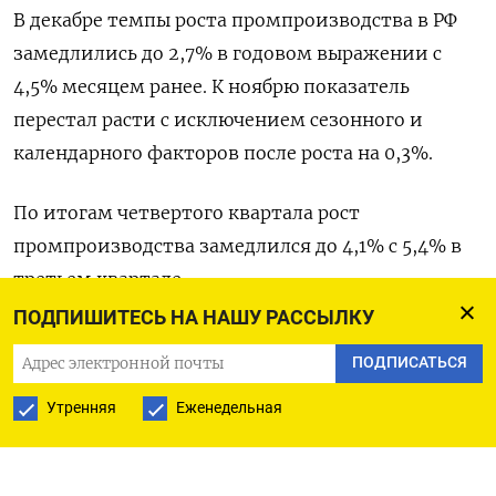
В декабре темпы роста промпроизводства в РФ
замедлились до 2,7% в годовом выражении с
4,5% месяцем ранее. К ноябрю показатель
перестал расти с исключением сезонного и
календарного факторов после роста на 0,3%.
По итогам четвертого квартала рост
промпроизводства замедлился до 4,1% с 5,4% в
третьем квартале.
ПОДПИШИТЕСЬ НА НАШУ РАССЫЛКУ
Основным драйвером промышленности в
ПОДПИСАТЬСЯ
прошлом году выступали обрабатывающие
производства, подпитываемые большими
Утренняя
Еженедельная
государственными расходами и расширением
гособоронзаказа на фоне «спецоперации»